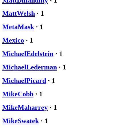
MattDillahunty
·
1
MattWelsh
·
1
MetaMask
·
1
Mexico
·
1
MichaelEdelstein
·
1
MichaelLederman
·
1
MichaelPicard
·
1
MikeCobb
·
1
MikeMaharrey
·
1
MikeSwatek
·
1