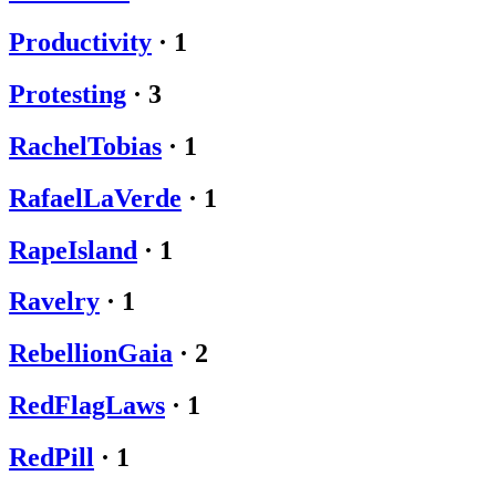
Productivity
·
1
Protesting
·
3
RachelTobias
·
1
RafaelLaVerde
·
1
RapeIsland
·
1
Ravelry
·
1
RebellionGaia
·
2
RedFlagLaws
·
1
RedPill
·
1