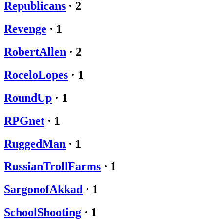
Republicans
·
2
Revenge
·
1
RobertAllen
·
2
RoceloLopes
·
1
RoundUp
·
1
RPGnet
·
1
RuggedMan
·
1
RussianTrollFarms
·
1
SargonofAkkad
·
1
SchoolShooting
·
1