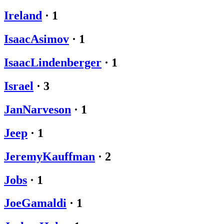
Ireland
·
1
IsaacAsimov
·
1
IsaacLindenberger
·
1
Israel
·
3
JanNarveson
·
1
Jeep
·
1
JeremyKauffman
·
2
Jobs
·
1
JoeGamaldi
·
1