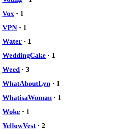
Vox
·
1
VPN
·
1
Water
·
1
WeddingCake
·
1
Weed
·
3
WhatAboutLyn
·
1
WhatisaWoman
·
1
Woke
·
1
YellowVest
·
2