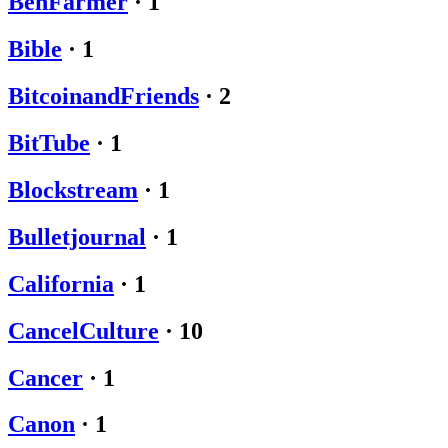
BenFarmer
·
1
Bible
·
1
BitcoinandFriends
·
2
BitTube
·
1
Blockstream
·
1
Bulletjournal
·
1
California
·
1
CancelCulture
·
10
Cancer
·
1
Canon
·
1