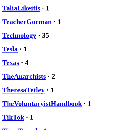
TaliaLikeitis
·
1
TeacherGorman
·
1
Technology
·
35
Tesla
·
1
Texas
·
4
TheAnarchists
·
2
TheresaTetley
·
1
TheVoluntaryistHandbook
·
1
TikTok
·
1