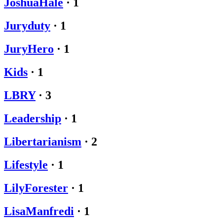
JoshuaHale
·
1
Juryduty
·
1
JuryHero
·
1
Kids
·
1
LBRY
·
3
Leadership
·
1
Libertarianism
·
2
Lifestyle
·
1
LilyForester
·
1
LisaManfredi
·
1