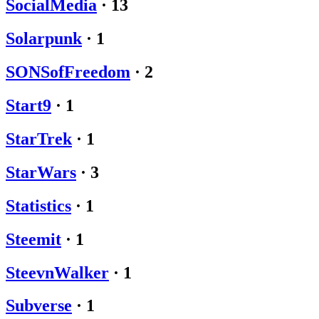
SocialMedia
·
13
Solarpunk
·
1
SONSofFreedom
·
2
Start9
·
1
StarTrek
·
1
StarWars
·
3
Statistics
·
1
Steemit
·
1
SteevnWalker
·
1
Subverse
·
1