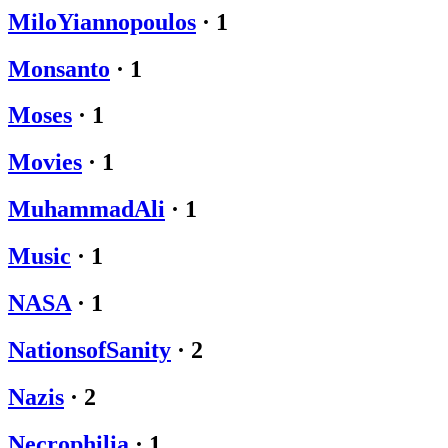
MiloYiannopoulos
·
1
Monsanto
·
1
Moses
·
1
Movies
·
1
MuhammadAli
·
1
Music
·
1
NASA
·
1
NationsofSanity
·
2
Nazis
·
2
Necrophilia
·
1