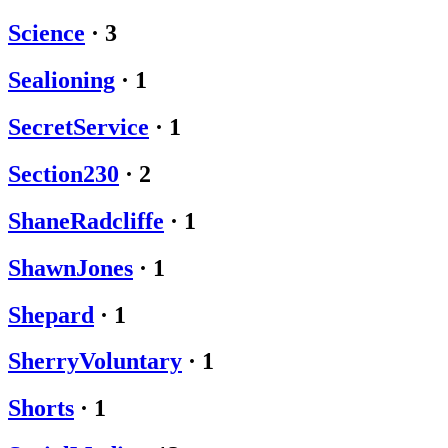
Science
·
3
Sealioning
·
1
SecretService
·
1
Section230
·
2
ShaneRadcliffe
·
1
ShawnJones
·
1
Shepard
·
1
SherryVoluntary
·
1
Shorts
·
1