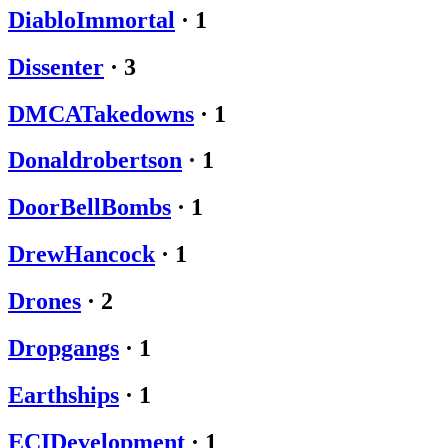
DiabloImmortal
·
1
Dissenter
·
3
DMCATakedowns
·
1
Donaldrobertson
·
1
DoorBellBombs
·
1
DrewHancock
·
1
Drones
·
2
Dropgangs
·
1
Earthships
·
1
ECIDevelopment
·
1