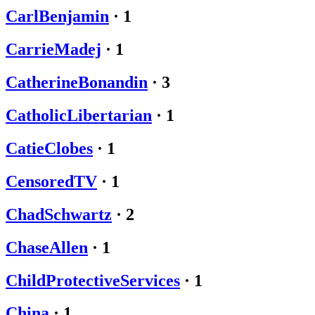
CarlBenjamin
·
1
CarrieMadej
·
1
CatherineBonandin
·
3
CatholicLibertarian
·
1
CatieClobes
·
1
CensoredTV
·
1
ChadSchwartz
·
2
ChaseAllen
·
1
ChildProtectiveServices
·
1
China
·
1