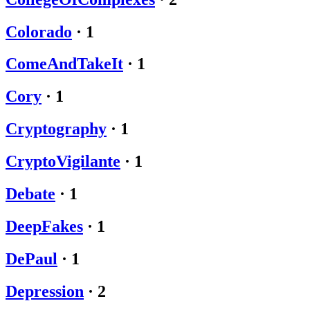
Colorado
·
1
ComeAndTakeIt
·
1
Cory
·
1
Cryptography
·
1
CryptoVigilante
·
1
Debate
·
1
DeepFakes
·
1
DePaul
·
1
Depression
·
2